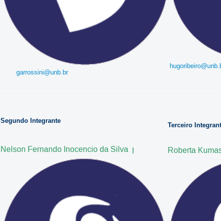
hugoribeiro@unb.
garrossini@unb.br
Segundo Integrante
Terceiro Integran
Nelson Fernando Inocencio da Silva
Roberta Kuma
|