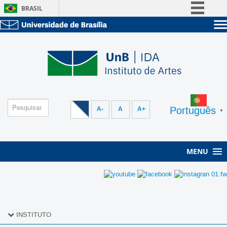
BRASIL
Simplifique!
Sobre a UnB
Comunica BR
Unidades acadêmicas
Participe
Estude na UnB
Graduação
Acesso à informação
Pós-Graduação
Administração
Legislação
Servidor
Canais
Português
A-
A
A+
▼
MENU
INSTITUTO