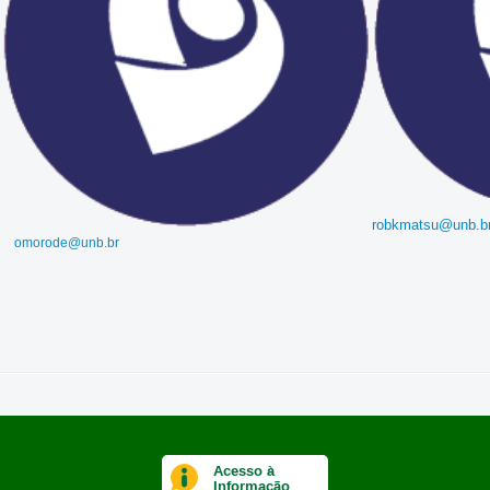
robkmatsu@unb.b
omorode@unb.br
Acesso à
Informação