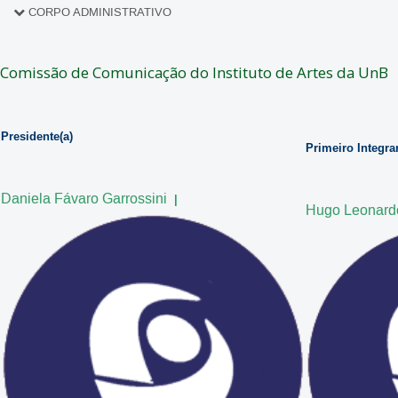
HISTÓRIA
CORPO ADMINISTRATIVO
DIRETORIA
Comissão de Comunicação do Instituto de Artes da UnB
SECRETARIA
COMISSÕES
Presidente(a)
Primeiro Integra
Daniela Fávaro Garrossini
|
Hugo Leonard